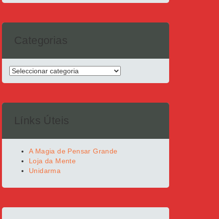
Categorias
Categorias
Línks Úteis
A Magia de Pensar Grande
Loja da Mente
Unidarma