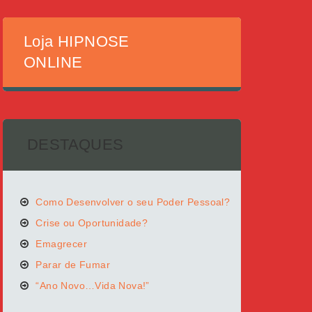
Loja HIPNOSE
ONLINE
DESTAQUES
Como Desenvolver o seu Poder Pessoal?
Crise ou Oportunidade?
Emagrecer
Parar de Fumar
“Ano Novo…Vida Nova!”