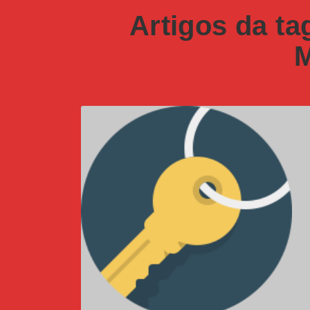
Artigos da t
M