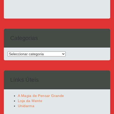
Categorias
Categorias
Línks Úteis
A Magia de Pensar Grande
Loja da Mente
Unidarma